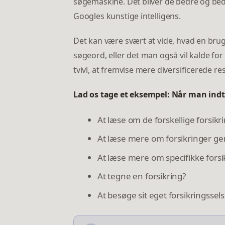
søgemaskine. Det bliver de bedre og bedr
Googles kunstige intelligens.
Det kan være svært at vide, hvad en bru
søgeord, eller det man også vil kalde for
tvivl, at fremvise mere diversificerede res
Lad os tage et eksempel: Når man indta
At læse om de forskellige forsikr
At læse mere om forsikringer gen
At læse mere om specifikke forsi
At tegne en forsikring?
At besøge sit eget forsikringssel