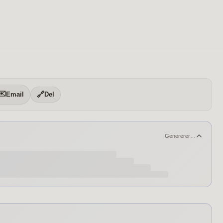
✉️
🔗
Email
Del
Genererer…