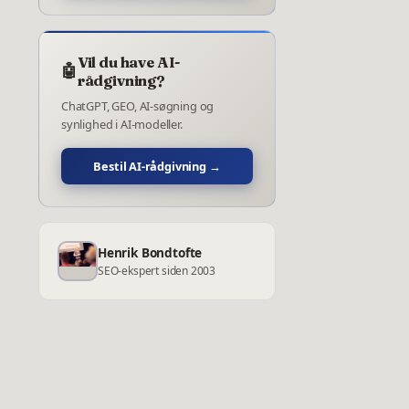
Vil du have AI-
🤖
rådgivning?
ChatGPT, GEO, AI-søgning og
synlighed i AI-modeller.
Bestil AI-rådgivning →
Henrik Bondtofte
SEO-ekspert siden 2003