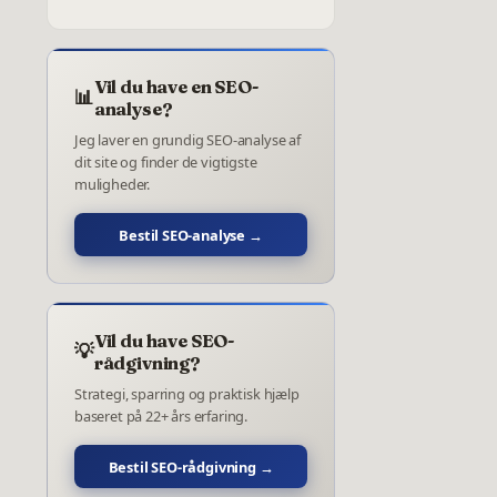
Vil du have en SEO-
📊
analyse?
Jeg laver en grundig SEO-analyse af
dit site og finder de vigtigste
muligheder.
Bestil SEO-analyse →
Vil du have SEO-
💡
rådgivning?
Strategi, sparring og praktisk hjælp
baseret på 22+ års erfaring.
Bestil SEO-rådgivning →