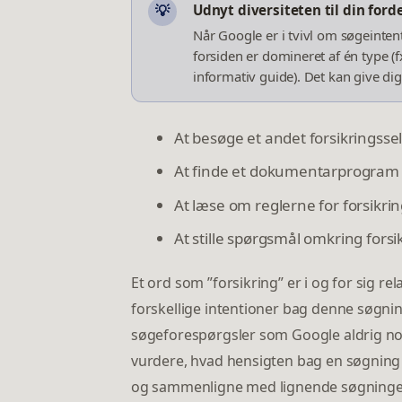
Udnyt diversiteten til din forde
💡
Når Google er i tvivl om søgeintent
forsiden er domineret af én type (
informativ guide). Det kan give di
At besøge et andet forsikringssel
At finde et dokumentarprogram 
At læse om reglerne for forsikrin
At stille spørgsmål omkring forsi
Et ord som ”forsikring” er i og for sig r
forskellige intentioner bag denne søgnin
søgeforespørgsler som Google aldrig noge
vurdere, hvad hensigten bag en søgning
og sammenligne med lignende søgninger o