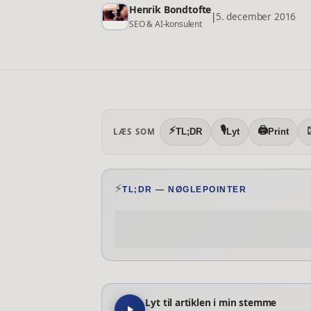
Henrik Bondtofte
|
5. december 2016
SEO & AI-konsulent
⚡
🎙️
🖨️
LÆS SOM
TL;DR
Lyt
Print
⚡
TL;DR — NØGLEPOINTER
Lyt til artiklen i min stemme