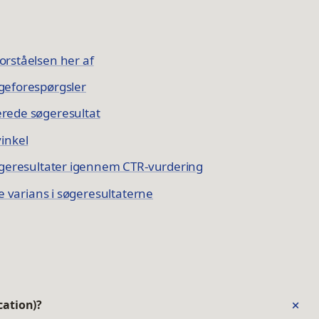
orståelsen her af
geforespørgsler
icerede søgeresultat
vinkel
søgeresultater igennem CTR-vurdering
re varians i søgeresultaterne
cation)?