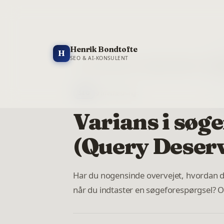
Henrik Bondtofte
H
SEO & AI-KONSULENT
Forside
/
Blog
/
Varians i søgeresultaterne – QDD 
9
min læsning
SEO
Varians i søg
(Query Deserv
Har du nogensinde overvejet, hvordan det
når du indtaster en søgeforespørgsel? Og