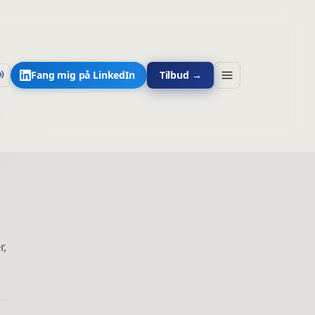
Fang mig på LinkedIn
Tilbud →
r,