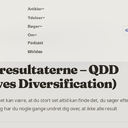
Artikler
Ydelser
Bøger
Om
(Query Deserves Diversification)
Podcast
Video
eresultaterne – QDD
es Diversification)
 kan være, at du stort set altid kan finde det, du søger efte
 har du nogle gange undret dig over, at ikke alle result