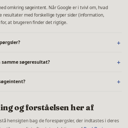
d omkring søgeintent. Når Google er i tvivl om, hvad
de resultater med forskellige typer sider (information,
for, at brugeren finder det rigtige.
pørgsler?
på samme søgeresultat?
søgeintent?
ng og forståelsen her af
stå hensigten bag de forespørgsler, der indtastes i deres