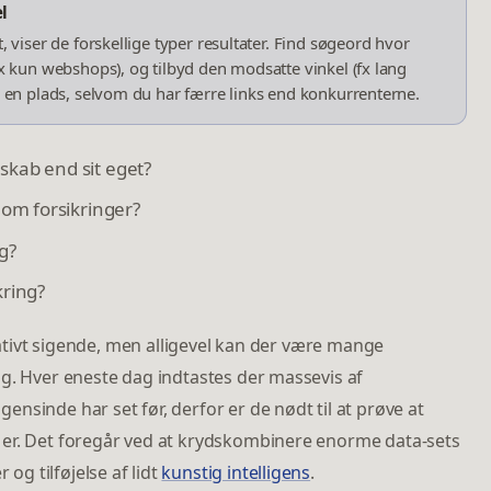
l
, viser de forskellige typer resultater. Find søgeord hvor
fx kun webshops), og tilbyd den modsatte vinkel (fx lang
g en plads, selvom du har færre links end konkurrenterne.
skab end sit eget?
om forsikringer?
g?
kring?
elativt sigende, men alligevel kan der være mange
g. Hver eneste dag indtastes der massevis af
nsinde har set før, derfor er de nødt til at prøve at
 er. Det foregår ved at krydskombinere enorme data-sets
g tilføjelse af lidt
kunstig intelligens
.