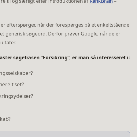
e til og særligt efter introduktionen af
RankBrain
–
ger efterspørger, når der forespørges på et enkeltstående
 et generisk søgeord. Derfor prøver Google, når de er i
ultater.
ster søgefrasen ”Forsikring”, er man så interesseret i:
ingsselskaber?
erelt set?
kringsydelser?
skab?