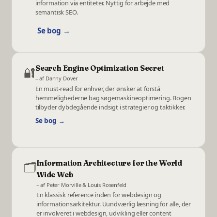
information via entiteter. Nyttig for arbejde med
semantisk SEO.
Se bog →
Search Engine Optimization Secret
🔐
– af
Danny Dover
En must-read for enhver, der ønsker at forstå
hemmelighederne bag søgemaskineoptimering. Bogen
tilbyder dybdegående indsigt i strategier og taktikker.
Se bog →
Information Architecture for the World
🗂️
Wide Web
– af
Peter Morville & Louis Rosenfeld
En klassisk reference inden for webdesign og
informationsarkitektur. Uundværlig læsning for alle, der
er involveret i webdesign, udvikling eller content