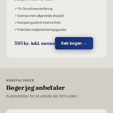
✓
15+ års erhvervserfaring
✓
Overset men afgørende disciplin
✓
Komplet guide til interne links
✓
Praktiske implementeringsguides
Køb bogen →
395 kr. inkl. moms
ANBEFALINGER
Bøger jeg anbefaler
Kvalitetstitler for at udvide din SEO-viden