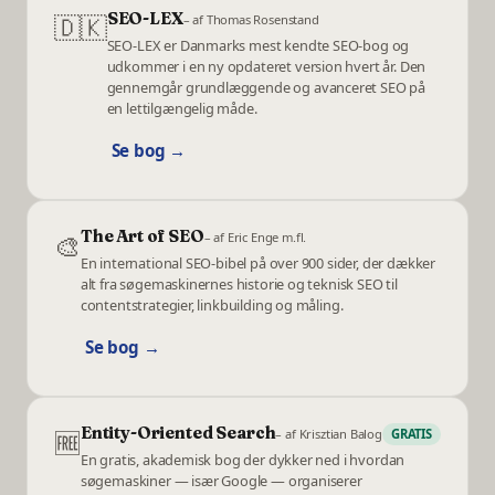
SEO-LEX
🇩🇰
– af
Thomas Rosenstand
SEO-LEX er Danmarks mest kendte SEO-bog og
udkommer i en ny opdateret version hvert år. Den
gennemgår grundlæggende og avanceret SEO på
en lettilgængelig måde.
Se bog →
The Art of SEO
🎨
– af
Eric Enge m.fl.
En international SEO-bibel på over 900 sider, der dækker
alt fra søgemaskinernes historie og teknisk SEO til
contentstrategier, linkbuilding og måling.
Se bog →
Entity-Oriented Search
🆓
– af
Krisztian Balog
GRATIS
En gratis, akademisk bog der dykker ned i hvordan
søgemaskiner — især Google — organiserer