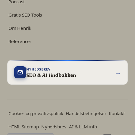
Podcast
Gratis SEO Tools
Om Henrik
Referencer
NYHEDSBREV
→
SEO & AI i indbakken
Cookie- og privatlivspolitik
Handelsbetingelser
Kontakt
HTML Sitemap
Nyhedsbrev
AI & LLM info