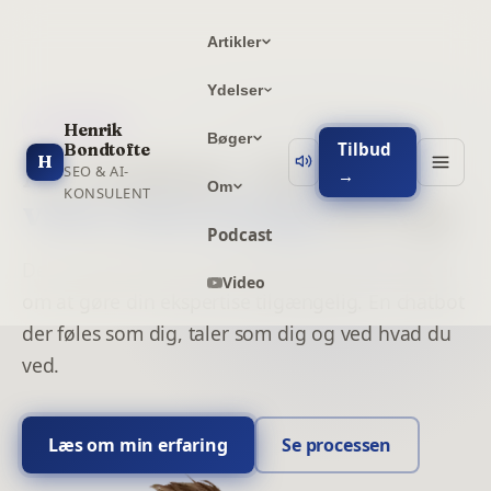
Artikler
Ydelser
AI-CHATBOTS
Henrik
Bøger
Tilbud
Bondtofte
H
AI-Chatbots - Når din
SEO & AI-
→
Om
KONSULENT
viden skal arbejde
for dig
Podcast
Det handler ikke om at lege med AI. Det handler
Video
om at gøre din ekspertise tilgængelig. En chatbot
der føles som dig, taler som dig og ved hvad du
ved.
Læs om min erfaring
Se processen