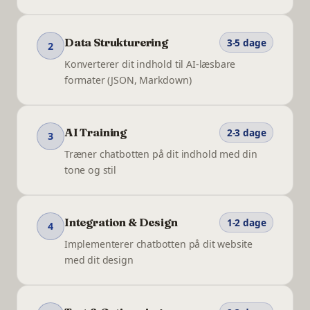
Data Strukturering
3-5 dage
2
Konverterer dit indhold til AI-læsbare
formater (JSON, Markdown)
AI Training
2-3 dage
3
Træner chatbotten på dit indhold med din
tone og stil
Integration & Design
1-2 dage
4
Implementerer chatbotten på dit website
med dit design