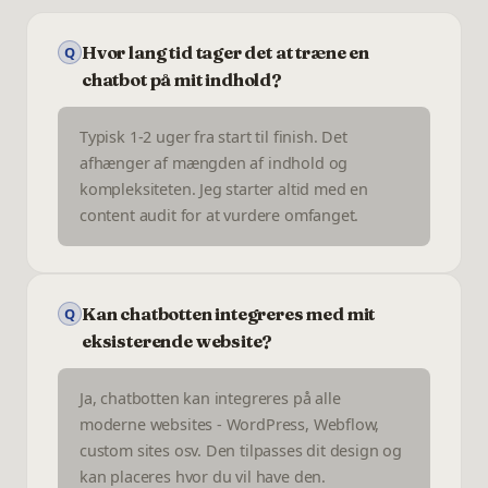
Hvor lang tid tager det at træne en
Q
chatbot på mit indhold?
Typisk 1-2 uger fra start til finish. Det
afhænger af mængden af indhold og
kompleksiteten. Jeg starter altid med en
content audit for at vurdere omfanget.
Kan chatbotten integreres med mit
Q
eksisterende website?
Ja, chatbotten kan integreres på alle
moderne websites - WordPress, Webflow,
custom sites osv. Den tilpasses dit design og
kan placeres hvor du vil have den.