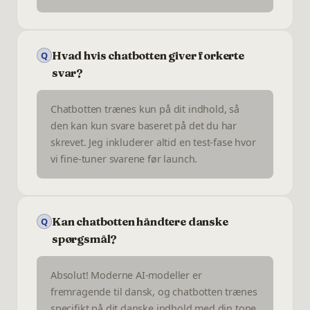
Hvad hvis chatbotten giver forkerte
Q
svar?
Chatbotten trænes kun på dit indhold, så
den kan kun svare baseret på det du har
skrevet. Jeg inkluderer altid en test-fase hvor
vi fine-tuner svarene før launch.
Kan chatbotten håndtere danske
Q
spørgsmål?
Absolut! Moderne AI-modeller er
fremragende til dansk, og chatbotten trænes
specifikt på dit danske indhold med din tone