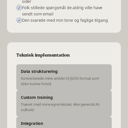
sider
Folk stillede spørgsmål de aldrig ville have
✓
sendt som email
Den svarede med min tone og faglige tilgang
✓
Teknisk implementation
Data strukturering
Konverterede mine artikler til JSON format som
AI'en kunne forstå
Custom training
Trænet med mine egne tekster, ikke generisk AI-
indhold
Integration