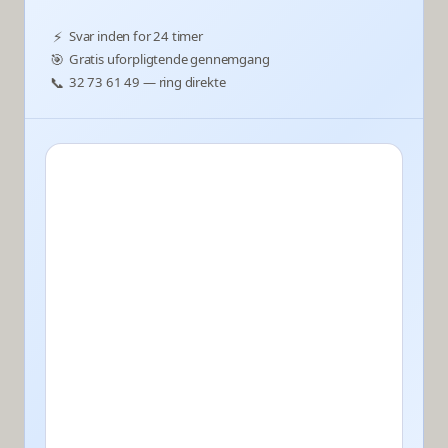
⚡
Svar inden for 24 timer
🎯
Gratis uforpligtende gennemgang
📞
32 73 61 49 — ring direkte