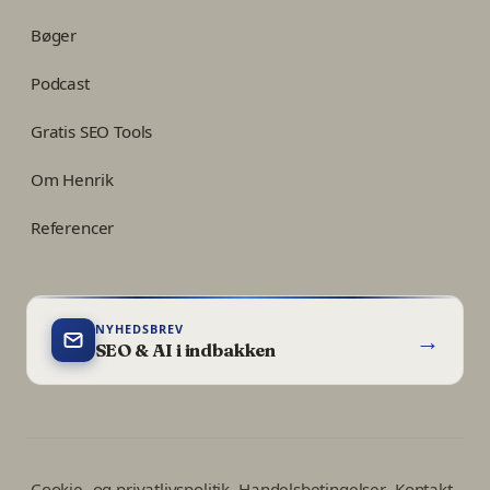
Bøger
Podcast
Gratis SEO Tools
Om Henrik
Referencer
NYHEDSBREV
→
SEO & AI i indbakken
Cookie- og privatlivspolitik
Handelsbetingelser
Kontakt