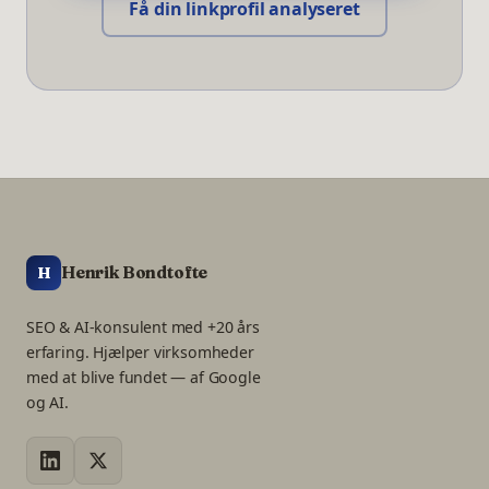
Få din linkprofil analyseret
Henrik Bondtofte
H
SEO & AI-konsulent med +20 års
erfaring. Hjælper virksomheder
med at blive fundet — af Google
og AI.