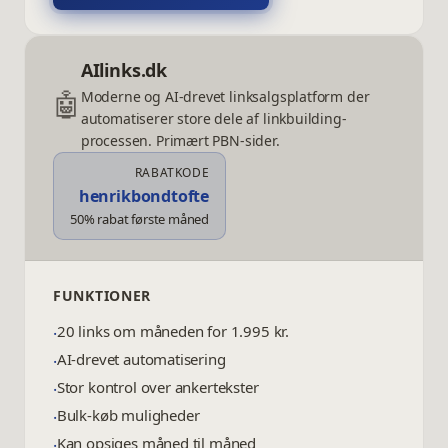
AIlinks.dk
🤖
Moderne og AI-drevet linksalgsplatform der
automatiserer store dele af linkbuilding-
processen. Primært PBN-sider.
RABATKODE
henrikbondtofte
50% rabat første måned
FUNKTIONER
20 links om måneden for 1.995 kr.
·
AI-drevet automatisering
·
Stor kontrol over ankertekster
·
Bulk-køb muligheder
·
Kan opsiges måned til måned
·