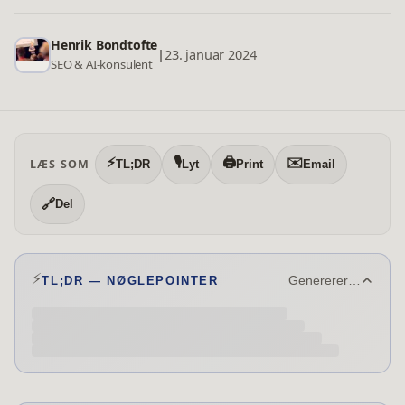
Henrik Bondtofte
|
23. januar 2024
SEO & AI-konsulent
⚡
🎙️
🖨️
✉️
LÆS SOM
TL;DR
Lyt
Print
Email
🔗
Del
⚡
TL;DR — NØGLEPOINTER
Genererer…