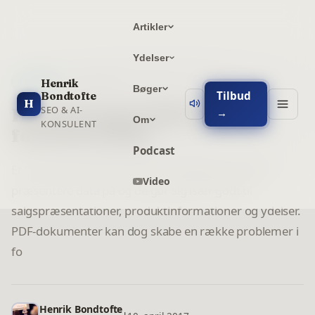
Artikler
Ydelser
6
min læsning
Henrik
TEKNISK
Bøger
Tilbud
Bondtofte
H
SEO & AI-
Håndtering af PDF-filer i
→
Om
KONSULENT
forhold til SEO
Podcast
Et PDF-dokument kan være en rigtig god måde at
Video
præsentere data på og de gør sig især godt til
salgspræsentationer, produktinformationer og ydelser.
PDF-dokumenter kan dog skabe en række problemer i
fo
Henrik Bondtofte