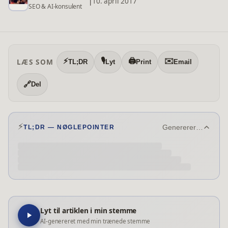
|
10. april 2017
SEO & AI-konsulent
⚡
🎙️
🖨️
✉️
LÆS SOM
TL;DR
Lyt
Print
Email
🔗
Del
⚡
Genererer…
TL;DR — NØGLEPOINTER
Lyt til artiklen i min stemme
AI-genereret med min trænede stemme