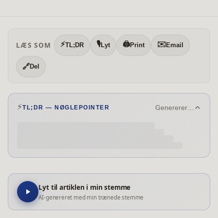
⚡
🎙️
🖨️
✉️
LÆS SOM
TL;DR
Lyt
Print
Email
🔗
Del
⚡
Genererer…
TL;DR — NØGLEPOINTER
Lyt til artiklen i min stemme
AI-genereret med min trænede stemme