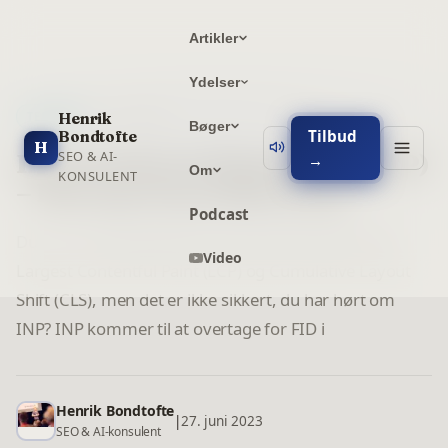
Artikler
Ydelser
4
min læsning
Henrik
TEKNISK
Bøger
Tilbud
Bondtofte
H
SEO & AI-
Interaction to Next Paint (INP)
→
Om
KONSULENT
– Den nye Core Web Vital
Podcast
Du har nok allerede hørt om First Input Delay (FID),
Video
Largest Contentful Paint (LCP) og Cumulative Layout
Shift (CLS), men det er ikke sikkert, du har hørt om
INP? INP kommer til at overtage for FID i
Henrik Bondtofte
|
27. juni 2023
SEO & AI-konsulent