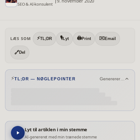
|
9. november 2020
SEO & AI-konsulent
⚡
🎙️
🖨️
✉️
LÆS SOM
TL;DR
Lyt
Print
Email
🔗
Del
⚡
TL;DR — NØGLEPOINTER
Genererer…
Lyt til artiklen i min stemme
AI-genereret med min trænede stemme