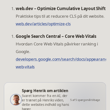
web.dev – Optimize Cumulative Layout Shift
Praktiske tips til at reducere CLS på dit website.
web.dev/articles/optimize-cls
Google Search Central – Core Web Vitals
Hvordan Core Web Vitals påvirker ranking i
Google.
developers.google.com/search/docs/appearance
web-vitals
Spørg Henrik om artiklen
Svaret kommer fra en AI, der
er trænet på Henriks viden,
5
af
5
spørgsmål tilbage
dette websites indhold og hans
bøger.