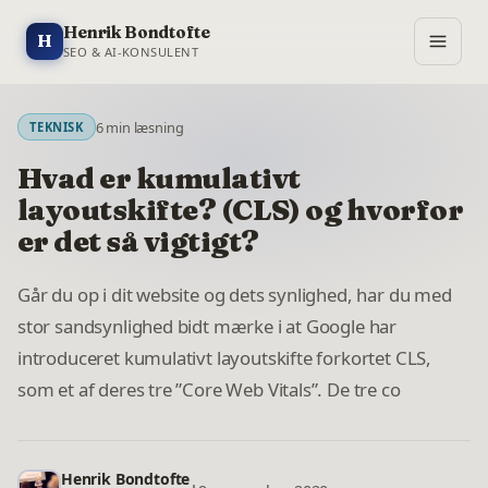
Henrik Bondtofte
H
SEO & AI-KONSULENT
6
min læsning
TEKNISK
Hvad er kumulativt
layoutskifte? (CLS) og hvorfor
er det så vigtigt?
Går du op i dit website og dets synlighed, har du med
stor sandsynlighed bidt mærke i at Google har
introduceret kumulativt layoutskifte forkortet CLS,
som et af deres tre ”Core Web Vitals”. De tre co
Henrik Bondtofte