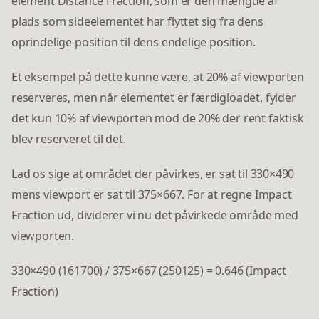
element Distance Fraction, som er den mængde af
plads som sideelementet har flyttet sig fra dens
oprindelige position til dens endelige position.
Et eksempel på dette kunne være, at 20% af viewporten
reserveres, men når elementet er færdigloadet, fylder
det kun 10% af viewporten mod de 20% der rent faktisk
blev reserveret til det.
Lad os sige at området der påvirkes, er sat til 330×490
mens viewport er sat til 375×667. For at regne Impact
Fraction ud, dividerer vi nu det påvirkede område med
viewporten.
330×490 (161700) / 375×667 (250125) = 0.646 (Impact
Fraction)