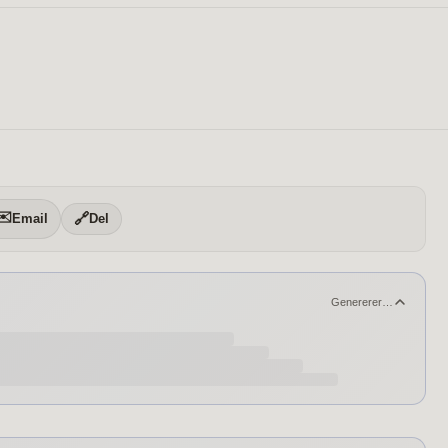
✉️
🔗
Email
Del
Genererer…