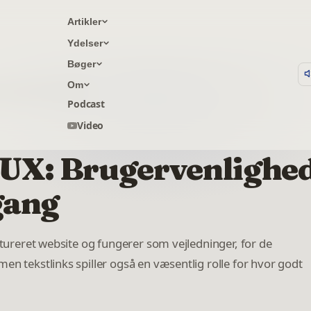
Artikler
Ydelser
Bøger
Om
d og SEO på en gang
Podcast
Video
 UX: Brugervenlighe
gang
uktureret website og fungerer som vejledninger, for de
en tekstlinks spiller også en væsentlig rolle for hvor godt