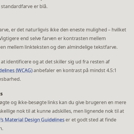
’ standardfarve er blå.
rve, er det naturligvis ikke den eneste mulighed – hvilket
 Vigtigere end selve farven er kontrasten mellem
en mellem linkteksten og den almindelige tekstfarve.
t identificere og at det skiller sig ud fra resten af
idelines (WCAG)
anbefaler en kontrast på mindst 4.5:1
æsbarhed.
ks
søgte og ikke-besøgte links kan du give brugeren en mere
skellige nok til at kunne adskilles, men lignende nok til at
’s Material Design Guidelines
er et godt sted at finde
n.