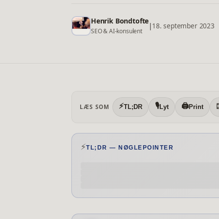
Henrik Bondtofte
|
18. september 2023
SEO & AI-konsulent
⚡
🎙️
🖨️
LÆS SOM
TL;DR
Lyt
Print
⚡
TL;DR — NØGLEPOINTER