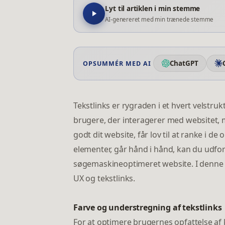
Lyt til artiklen i min stemme
AI-genereret med min trænede stemme
ChatGPT
OPSUMMÉR MED AI
Tekstlinks er rygraden i et hvert velstru
brugere, der interagerer med websitet, me
godt dit website, får lov til at ranke i d
elementer, går hånd i hånd, kan du udfor
søgemaskineoptimeret website. I denne ar
UX og tekstlinks.
Farve og understregning af tekstlinks
For at optimere brugernes opfattelse af