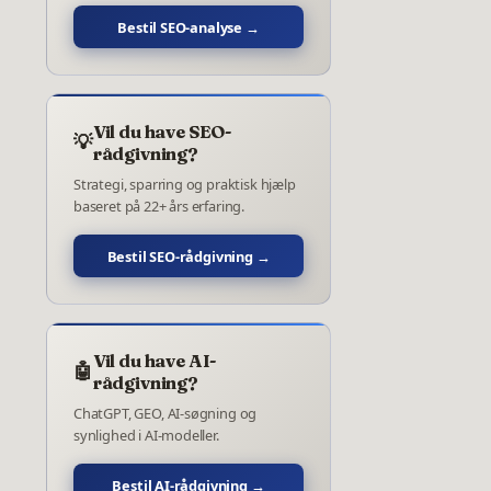
Bestil SEO-analyse →
Vil du have SEO-
💡
rådgivning?
Strategi, sparring og praktisk hjælp
baseret på 22+ års erfaring.
Bestil SEO-rådgivning →
Vil du have AI-
🤖
rådgivning?
ChatGPT, GEO, AI-søgning og
synlighed i AI-modeller.
Bestil AI-rådgivning →