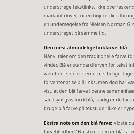
understrege tekstlinks, ikke overraskend
markant driver, for en højere click-thro
en undersøgelse fra Nielsen Norman Grou
understreget på samme tid.
Den mest almindelige linkfarve: blå
Når vi taler om den traditionelle farve 
vinder. Blå er standardfarven for tekstli
været det siden internettets tidlige da
forventer at se blå links, men dog har væ
vist, at den blå farve i denne sammenhæn
sandsynligvis fordi blå, stadig er de fact
bruge blå farve på tekst, der ikke er hype
Ekstra note om den blå farve:
Vidste du
farveblindhed? Næsten ingen er blå-farveb