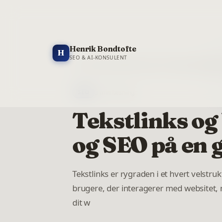
Henrik Bondtofte
H
SEO & AI-KONSULENT
Forside
/
Blog
/
Tekstlinks og UX: Brugervenlighe
5
min læsning
SEO
Tekstlinks og
og SEO på en 
Tekstlinks er rygraden i et hvert velstr
brugere, der interagerer med websitet, m
dit w