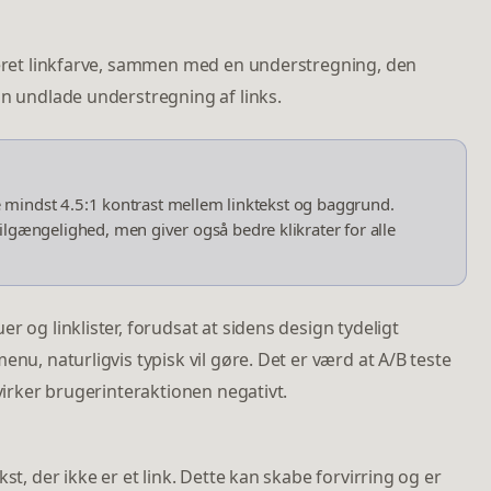
tieret linkfarve, sammen med en understregning, den
an undlade understregning af links.
re mindst 4.5:1 kontrast mellem linktekst og baggrund.
lgængelighed, men giver også bedre klikrater for alle
r og linklister, forudsat at sidens design tydeligt
enu, naturligvis typisk vil gøre. Det er værd at A/B teste
åvirker brugerinteraktionen negativt.
st, der ikke er et link. Dette kan skabe forvirring og er