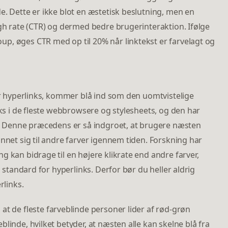
e. Dette er ikke blot en æstetisk beslutning, men en
ugh rate (CTR) og dermed bedre brugerinteraktion. Ifølge
p, øges CTR med op til 20% når linktekst er farvelagt og
for hyperlinks, kommer blå ind som den uomtvistelige
nks i de fleste webbrowsere og stylesheets, og den har
ge. Denne præcedens er så indgroet, at brugere næsten
nnet sig til andre farver igennem tiden. Forskning har
g kan bidrage til en højere klikrate end andre farver,
o standard for hyperlinks. Derfor bør du heller aldrig
rlinks.
 at de fleste farveblinde personer lider af rød-grøn
linde, hvilket betyder, at næsten alle kan skelne blå fra