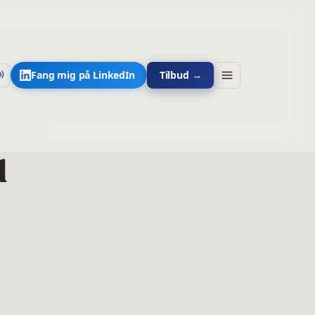
Fang mig på LinkedIn
Tilbud →
d