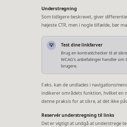
Understregning
Som tidligere beskrevet, giver differen
højeste CTR, men i nogle tilfælde, bør m
Test dine linkfarver
💡
Brug en kontrastchecker til at sik
WCAG's anbefalinger handler om ti
brugere.
F.eks. kan de undlades i navigationsmenue
indikerer områdets funktion, hvilket en m
denne praksis for at sikre, at det ikke p
Reservér understregning til links
Det er vigtigt at undgå at understrege tek