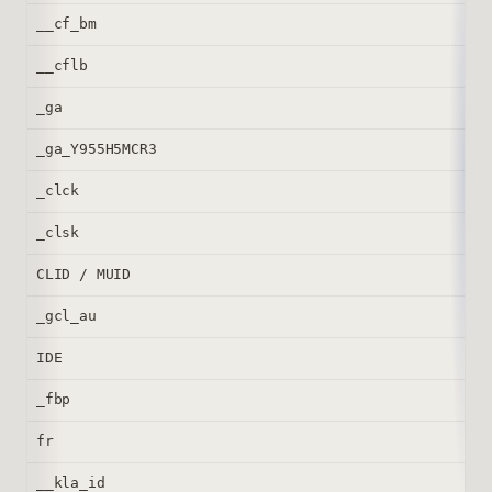
__cf_bm
__cflb
_ga
_ga_Y955H5MCR3
_clck
_clsk
CLID / MUID
_gcl_au
IDE
_fbp
fr
__kla_id