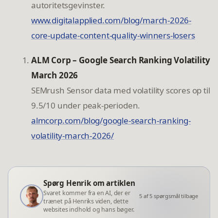
autoritetsgevinster.
www.digitalapplied.com/blog/march-2026-
core-update-content-quality-winners-losers
ALM Corp – Google Search Ranking Volatility
March 2026
SEMrush Sensor data med volatility scores op til
9.5/10 under peak-perioden.
almcorp.com/blog/google-search-ranking-
volatility-march-2026/
Spørg Henrik om artiklen
Svaret kommer fra en AI, der er
5
af
5
spørgsmål tilbage
trænet på Henriks viden, dette
websites indhold og hans bøger.