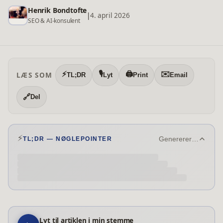
Henrik Bondtofte
|
4. april 2026
SEO & AI-konsulent
⚡
🎙️
🖨️
✉️
LÆS SOM
TL;DR
Lyt
Print
Email
🔗
Del
⚡
Genererer…
TL;DR — NØGLEPOINTER
Lyt til artiklen i min stemme