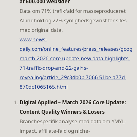
af 600.000 websider
Data om 71% trafikfald for masseproduceret
AI-indhold og 22% synlighedsgevinst for sites
med original data.
www.news-
daily.com/online_features/press_releases/google
march-2026-core-update-new-data-highlights-
71-traffic-drop-and-22-gains-
revealing/article_29c34b0b-7066-51be-a77d-
870dc1065165.html
Digital Applied – March 2026 Core Update:
Content Quality Winners & Losers
Branchespecifik analyse med data om YMYL-
impact, affiliate-fald og niche-