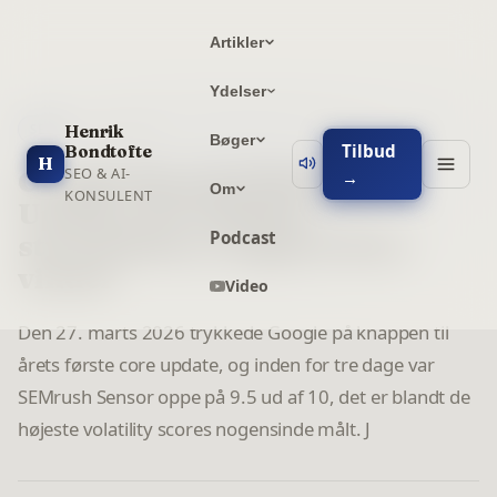
Artikler
Ydelser
7
min læsning
Henrik
SEO
Bøger
Tilbud
Bondtofte
H
SEO & AI-
Google March 2026 Core
→
Om
KONSULENT
Update: AI-indhold
Podcast
styrtdykker, original data
vinder
Video
Den 27. marts 2026 trykkede Google på knappen til
årets første core update, og inden for tre dage var
SEMrush Sensor oppe på 9.5 ud af 10, det er blandt de
højeste volatility scores nogensinde målt. J