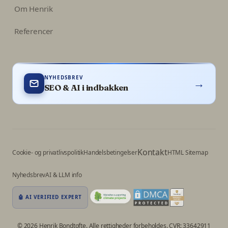
Om Henrik
Referencer
NYHEDSBREV
→
SEO & AI i indbakken
Kontakt
Cookie- og privatlivspolitik
Handelsbetingelser
HTML Sitemap
Nyhedsbrev
AI & LLM info
🤖 AI VERIFIED EXPERT
© 2026 Henrik Bondtofte. Alle rettigheder forbeholdes. CVR: 33642911