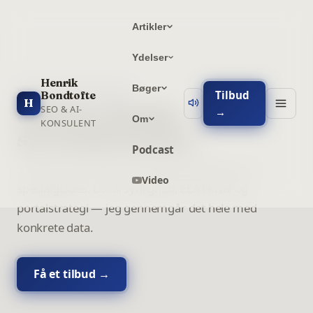
Artikler
Ydelser
Henrik
Bøger
SERVICE BRANCHEGUIDES
Tilbud
Bondtofte
H
SEO for danske
SEO & AI-
→
Om
KONSULENT
servicebrancher
Podcast
5 brancher.
186.000+
månedlige søgninger. 14
Video
specialguides. Lokal synlighed, EEAT-krav og
portalstrategi — jeg gennemgår det hele med
konkrete data.
Få et tilbud →