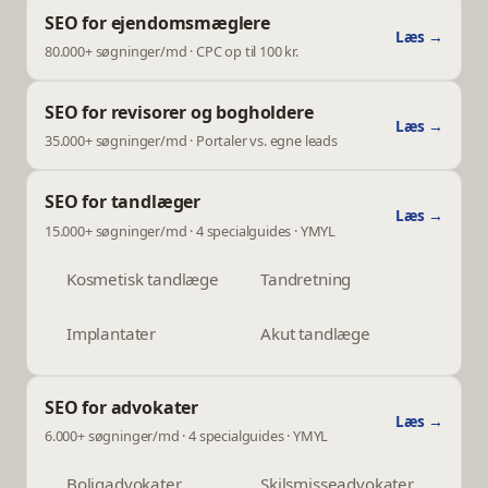
SEO for ejendomsmæglere
Læs →
80.000+ søgninger/md · CPC op til 100 kr.
SEO for revisorer og bogholdere
Læs →
35.000+ søgninger/md · Portaler vs. egne leads
SEO for tandlæger
Læs →
15.000+ søgninger/md · 4 specialguides · YMYL
Kosmetisk tandlæge
Tandretning
Implantater
Akut tandlæge
SEO for advokater
Læs →
6.000+ søgninger/md · 4 specialguides · YMYL
Boligadvokater
Skilsmisseadvokater