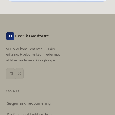
Henrik Bondtofte
H
SEO & AI-konsulent med 22+ års
erfaring. Hjælper virksomheder med
at blive fundet — af Google og AI.
SEO & AI
Søgemaskineoptimering
Professionel Linkbuilding