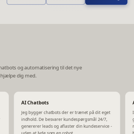
hatbots og automatisering til det nye
n hjælpe dig med.
AI Chatbots
Jeg bygger chatbots der er trænet på dit eget
r
indhold. De besvarer kundespørgsmål 24/7,
genererer leads og aflaster din kundeservice -
uden at lyde som en robot.