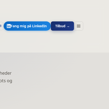
Fang mig på LinkedIn
Tilbud →
mheder
ots og