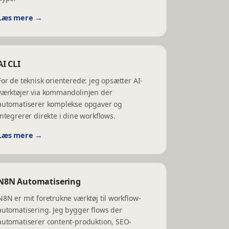
Læs mere →
AI CLI
For de teknisk orienterede: jeg opsætter AI-
værktøjer via kommandolinjen der
automatiserer komplekse opgaver og
integrerer direkte i dine workflows.
Læs mere →
N8N Automatisering
N8N er mit foretrukne værktøj til workflow-
automatisering. Jeg bygger flows der
automatiserer content-produktion, SEO-