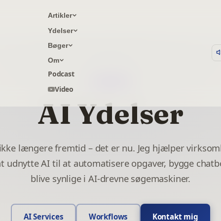
Artikler
Ydelser
Bøger
Om
Podcast
AI SERVICES
Video
AI Ydelser
 ikke længere fremtid – det er nu. Jeg hjælper virkso
t udnytte AI til at automatisere opgaver, bygge chatb
blive synlige i AI-drevne søgemaskiner.
AI Services
Workflows
Kontakt mig