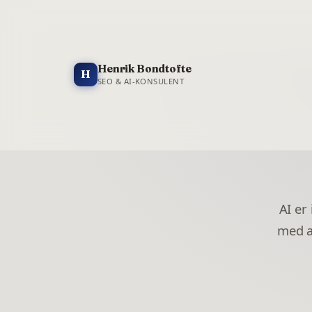
Henrik Bondtofte
H
SEO & AI-KONSULENT
AI er
med a