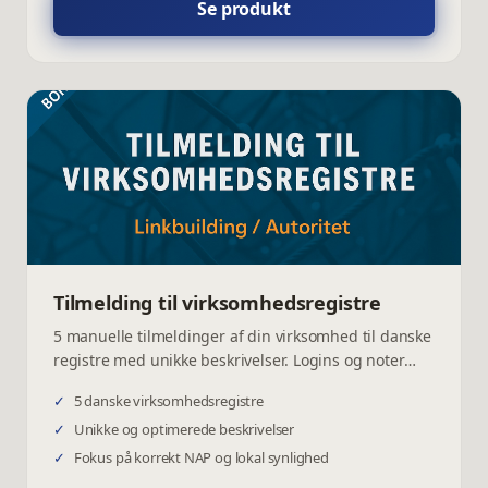
Se produkt
Tilmelding til virksomhedsregistre
5 manuelle tilmeldinger af din virksomhed til danske
registre med unikke beskrivelser. Logins og noter
medfølger.
✓
5 danske virksomhedsregistre
✓
Unikke og optimerede beskrivelser
✓
Fokus på korrekt NAP og lokal synlighed