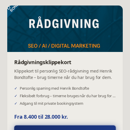
Rådgivningsklippekort
Klippekort til personlig SEO-rådgivning med Henrik
Bondtofte – brug timerne når du har brug for dem.
✓
Personlig sparring med Henrik Bondtofte
✓
Fleksibelt forbrug – timerne bruges når du har brug for dem
✓
Adgang til mit private bookingsystem
Fra 8.400 til 28.000 kr.