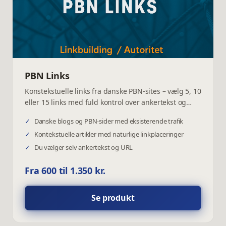
PBN Links
Konstekstuelle links fra danske PBN-sites – vælg 5, 10
eller 15 links med fuld kontrol over ankertekst og
mål-URL.
✓
Danske blogs og PBN-sider med eksisterende trafik
✓
Kontekstuelle artikler med naturlige linkplaceringer
✓
Du vælger selv ankertekst og URL
Fra 600 til 1.350 kr.
Se produkt