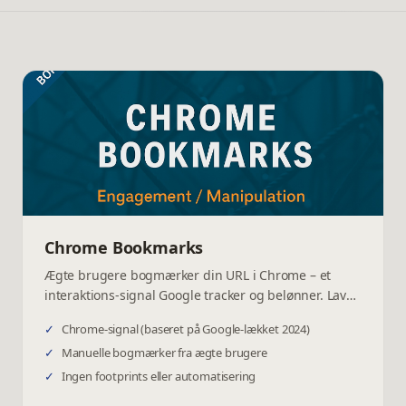
Chrome Bookmarks
Ægte brugere bogmærker din URL i Chrome – et
interaktions-signal Google tracker og belønner. Lav
risiko, høj effekt.
✓
Chrome-signal (baseret på Google-lækket 2024)
✓
Manuelle bogmærker fra ægte brugere
✓
Ingen footprints eller automatisering