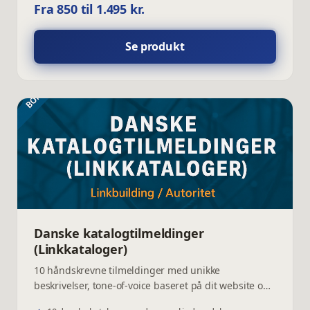
Fra 850 til 1.495 kr.
Se produkt
Danske katalogtilmeldinger
(Linkkataloger)
10 håndskrevne tilmeldinger med unikke
beskrivelser, tone-of-voice baseret på dit website og
komplet login-rapport.