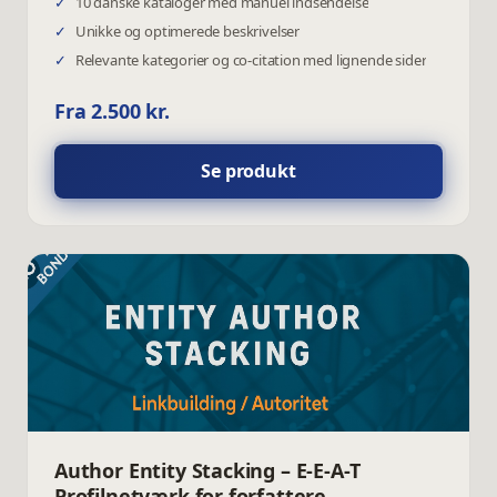
✓
10 danske kataloger med manuel indsendelse
✓
Unikke og optimerede beskrivelser
✓
Relevante kategorier og co-citation med lignende sider
Fra 2.500 kr.
Se produkt
Author Entity Stacking – E-E-A-T
Profilnetværk for forfattere