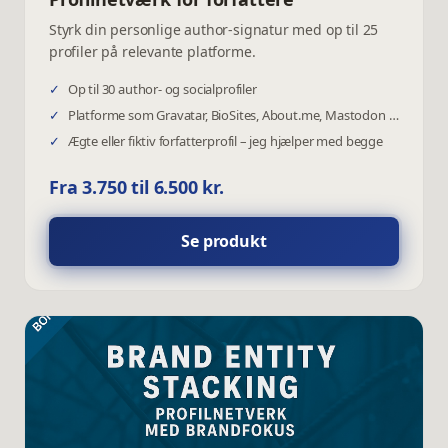
Styrk din personlige author-signatur med op til 25
profiler på relevante platforme.
✓
Op til 30 author- og socialprofiler
✓
Platforme som Gravatar, BioSites, About.me, Mastodon m.fl.
✓
Ægte eller fiktiv forfatterprofil – jeg hjælper med begge
Fra 3.750 til 6.500 kr.
Se produkt