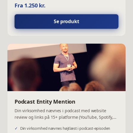
Fra 1.250 kr.
Se produkt
Podcast Entity Mention
Din virksomhed nævnes i podcast med website
review og links på 15+ platforme (YouTube, Spotify,
Apple Podcasts m.fl.). Voice mentions og entity-
✓
Din virksomhed nævnes højtlæst i podcast-episoden
signaler der styrker synlighed i AI og søgning.